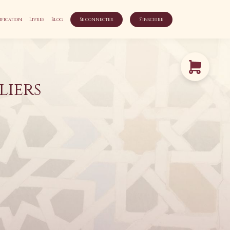
ification
Livres
Blog
Se connecter
S’inscrire
liers