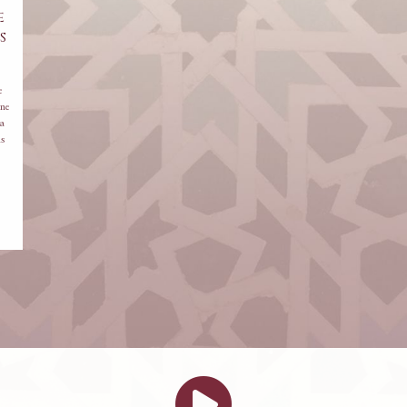
e
s
e
ns