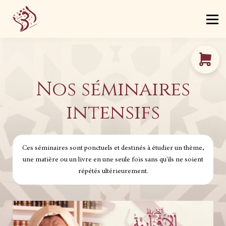
Certification
Livres
Blog
Se connecter
S’inscrire
Nos séminaires
intensifs
Ces séminaires sont ponctuels et destinés à étudier un thème,
une matière ou un livre en une seule fois sans qu'ils ne soient
répétés ultérieurement.