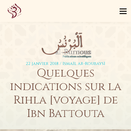
Certification
Livres
Blog
Se connecter
S’inscrire
22 janvier 2018 / Ismaïl ar-Roubaysī
Quelques
indications sur la
Rihla [voyage] de
Ibn Battouta